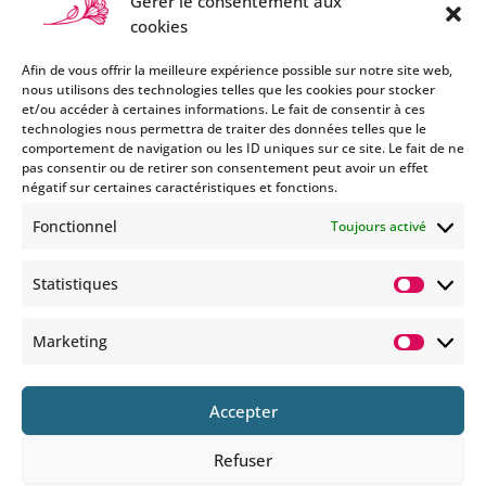
Gérer le consentement aux
cookies
Afin de vous offrir la meilleure expérience possible sur notre site web,
nous utilisons des technologies telles que les cookies pour stocker
et/ou accéder à certaines informations. Le fait de consentir à ces
technologies nous permettra de traiter des données telles que le
Si vous souhaitez être informés
comportement de navigation ou les ID uniques sur ce site. Le fait de ne
des nouveautés et évènements
pas consentir ou de retirer son consentement peut avoir un effet
que nous organisons
négatif sur certaines caractéristiques et fonctions.
(vernissage, soirée spéciale…),
Fonctionnel
Toujours activé
abonnez-vous à notre
newsletter et/ou à la réception
Statistiques
de nos MMS.
Statisti
En savoir plus
Marketing
Marketi
Accepter
Refuser
© 2025 COPYRIGHT BOHEMIANS PARIS