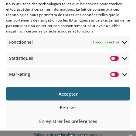
nous utilisons des technologies telles que les cookies pour stocker
et/ou accéder à certaines informations. Le fait de consentir à ces
technologies nous permettra de traiter des données telles que le
Si vous souhaitez être informés
comportement de navigation ou les ID uniques sur ce site. Le fait de ne
des nouveautés et évènements
pas consentir ou de retirer son consentement peut avoir un effet
que nous organisons
négatif sur certaines caractéristiques et fonctions.
(vernissage, soirée spéciale…),
Fonctionnel
Toujours activé
abonnez-vous à notre
newsletter et/ou à la réception
Statistiques
de nos MMS.
Statisti
En savoir plus
Marketing
Marketi
Accepter
Refuser
© 2025 COPYRIGHT BOHEMIANS PARIS
Enregistrer les préférences
Politique de cookies
Politique de cookies