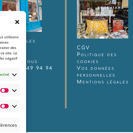
us utilisons
 rue Charles
taines
udelaire
CGV
raiter des
e site. Le
12 Paris
Politique des
fet négatif
ntactez-nous
cookies
 : 06 60 49 94 94
Vos données
activé
personnelles
Mentions légales
Statistiques
Marketing
éférences