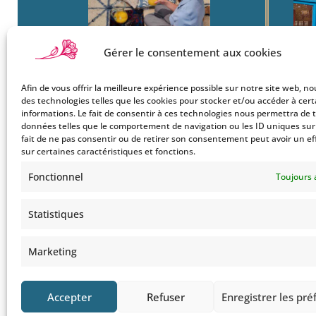
Gérer le consentement aux cookies
Afin de vous offrir la meilleure expérience possible sur notre site web, no
Boutique
22
des technologies telles que les cookies pour stocker et/ou accéder à cer
Mon Compte
Ba
informations. Le fait de consentir à ces technologies nous permettra de t
données telles que le comportement de navigation ou les ID uniques sur c
Le Style Bohemians
750
fait de ne pas consentir ou de retirer son consentement peut avoir un ef
Co
sur certaines caractéristiques et fonctions.
Tel
Fonctionnel
Toujours 
Statistiques
Marketing
Accepter
Refuser
Enregistrer les pr