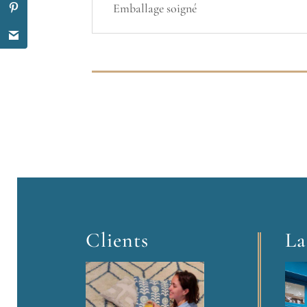
Emballage soigné
Clients
La