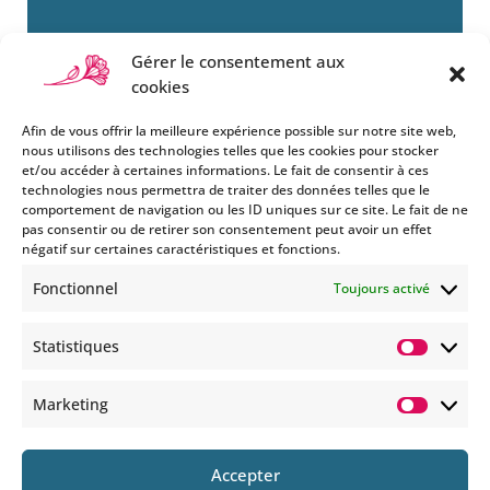
Gérer le consentement aux
cookies
Afin de vous offrir la meilleure expérience possible sur notre site web,
nous utilisons des technologies telles que les cookies pour stocker
et/ou accéder à certaines informations. Le fait de consentir à ces
technologies nous permettra de traiter des données telles que le
Si vous souhaitez être informés
comportement de navigation ou les ID uniques sur ce site. Le fait de ne
des nouveautés et évènements
pas consentir ou de retirer son consentement peut avoir un effet
que nous organisons
négatif sur certaines caractéristiques et fonctions.
(vernissage, soirée spéciale…),
Fonctionnel
Toujours activé
abonnez-vous à notre
newsletter et/ou à la réception
Statistiques
de nos MMS.
Statisti
En savoir plus
Marketing
Marketi
Accepter