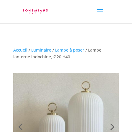
Accueil
/
Luminaire
/
Lampe à poser
/ Lampe
lanterne Indochine, Ø20 H40