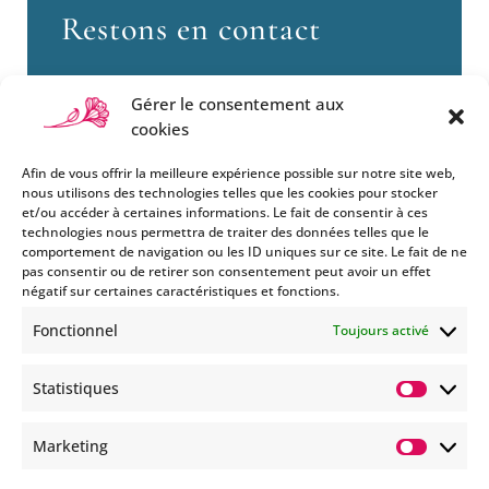
Restons en contact
Gérer le consentement aux
cookies
Afin de vous offrir la meilleure expérience possible sur notre site web,
nous utilisons des technologies telles que les cookies pour stocker
et/ou accéder à certaines informations. Le fait de consentir à ces
technologies nous permettra de traiter des données telles que le
Si vous souhaitez être informés
comportement de navigation ou les ID uniques sur ce site. Le fait de ne
des nouveautés et évènements
pas consentir ou de retirer son consentement peut avoir un effet
que nous organisons
négatif sur certaines caractéristiques et fonctions.
(vernissage, soirée spéciale…),
Fonctionnel
Toujours activé
abonnez-vous à notre
newsletter et/ou à la réception
Statistiques
de nos MMS.
Statisti
En savoir plus
Marketing
Marketi