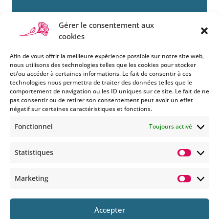
Gérer le consentement aux
cookies
Afin de vous offrir la meilleure expérience possible sur notre site web,
nous utilisons des technologies telles que les cookies pour stocker
et/ou accéder à certaines informations. Le fait de consentir à ces
technologies nous permettra de traiter des données telles que le
Si vous souhaitez être informés
comportement de navigation ou les ID uniques sur ce site. Le fait de ne
des nouveautés et évènements
pas consentir ou de retirer son consentement peut avoir un effet
que nous organisons
négatif sur certaines caractéristiques et fonctions.
(vernissage, soirée spéciale…),
Fonctionnel
Toujours activé
abonnez-vous à notre
newsletter et/ou à la réception
Statistiques
de nos MMS.
Statisti
En savoir plus
Marketing
Marketi
Accepter