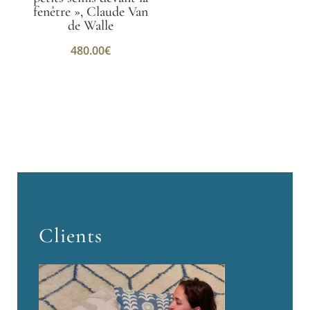
fenêtre », Claude Van
de Walle
480.00
€
Clients