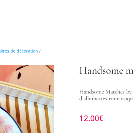
oires de décoration
/
Handsome m
Handsome Matches by W
d’allumettes romantique
12.00
€