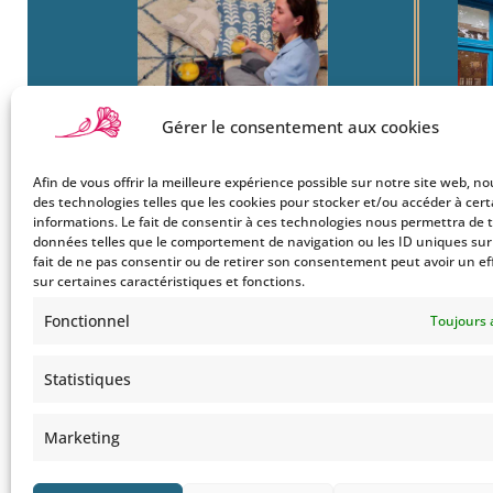
Gérer le consentement aux cookies
Afin de vous offrir la meilleure expérience possible sur notre site web, no
Boutique
22
des technologies telles que les cookies pour stocker et/ou accéder à cer
Mon Compte
Ba
informations. Le fait de consentir à ces technologies nous permettra de t
données telles que le comportement de navigation ou les ID uniques sur c
Le Style Bohemians
750
fait de ne pas consentir ou de retirer son consentement peut avoir un ef
Co
sur certaines caractéristiques et fonctions.
Tel
Fonctionnel
Toujours 
Statistiques
Marketing