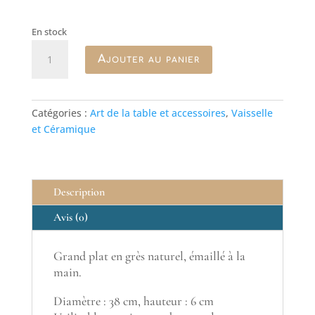
En stock
quantité
Ajouter au panier
de
Grand
plat
Summer
Catégories :
Art de la table et accessoires
,
Vaisselle
Bliss
et Céramique
Description
Avis (0)
Grand plat en grès naturel, émaillé à la
main.
Diamètre : 38 cm, hauteur : 6 cm