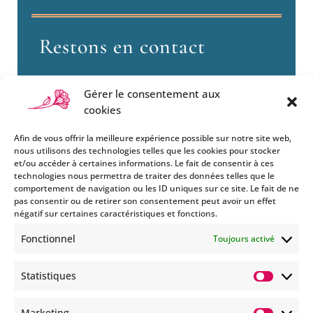
Restons en contact
Gérer le consentement aux
cookies
Afin de vous offrir la meilleure expérience possible sur notre site web,
nous utilisons des technologies telles que les cookies pour stocker
et/ou accéder à certaines informations. Le fait de consentir à ces
technologies nous permettra de traiter des données telles que le
Si vous souhaitez être informés
comportement de navigation ou les ID uniques sur ce site. Le fait de ne
des nouveautés et évènements
pas consentir ou de retirer son consentement peut avoir un effet
que nous organisons
négatif sur certaines caractéristiques et fonctions.
(vernissage, soirée spéciale…),
Fonctionnel
Toujours activé
abonnez-vous à notre
newsletter et/ou à la réception
Statistiques
de nos MMS.
Statisti
En savoir plus
Marketing