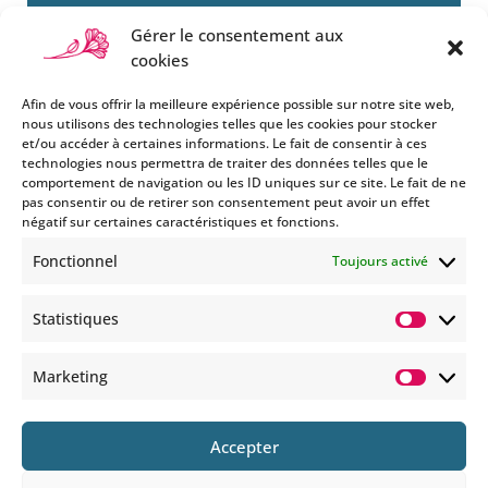
Gérer le consentement aux
cookies
Afin de vous offrir la meilleure expérience possible sur notre site web,
nous utilisons des technologies telles que les cookies pour stocker
et/ou accéder à certaines informations. Le fait de consentir à ces
technologies nous permettra de traiter des données telles que le
Si vous souhaitez être informés
comportement de navigation ou les ID uniques sur ce site. Le fait de ne
des nouveautés et évènements
pas consentir ou de retirer son consentement peut avoir un effet
que nous organisons
négatif sur certaines caractéristiques et fonctions.
(vernissage, soirée spéciale…),
Fonctionnel
Toujours activé
abonnez-vous à notre
newsletter et/ou à la réception
Statistiques
de nos MMS.
Statisti
En savoir plus
Marketing
Marketi
Accepter