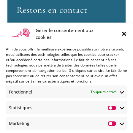
Restons en contact
Gérer le consentement aux
cookies
Afin de vous offrir la meilleure expérience possible sur notre site web,
nous utilisons des technologies telles que les cookies pour stocker
et/ou accéder à certaines informations. Le fait de consentir à ces
technologies nous permettra de traiter des données telles que le
Si vous souhaitez être informés
comportement de navigation ou les ID uniques sur ce site. Le fait de ne
des nouveautés et évènements
pas consentir ou de retirer son consentement peut avoir un effet
que nous organisons
négatif sur certaines caractéristiques et fonctions.
(vernissage, soirée spéciale…),
Fonctionnel
Toujours activé
abonnez-vous à notre
newsletter et/ou à la réception
Statistiques
de nos MMS.
Statisti
En savoir plus
Marketing
Marketi