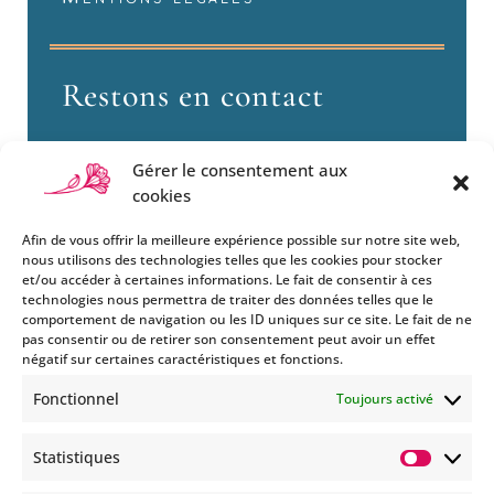
Restons en contact
Gérer le consentement aux
cookies
Afin de vous offrir la meilleure expérience possible sur notre site web,
nous utilisons des technologies telles que les cookies pour stocker
et/ou accéder à certaines informations. Le fait de consentir à ces
technologies nous permettra de traiter des données telles que le
Si vous souhaitez être informés
comportement de navigation ou les ID uniques sur ce site. Le fait de ne
des nouveautés et évènements
pas consentir ou de retirer son consentement peut avoir un effet
que nous organisons
négatif sur certaines caractéristiques et fonctions.
(vernissage, soirée spéciale…),
Fonctionnel
Toujours activé
abonnez-vous à notre
newsletter et/ou à la réception
Statistiques
de nos MMS.
Statisti