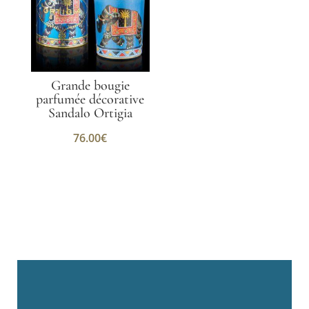
Grande bougie
parfumée décorative
Sandalo Ortigia
76.00
€