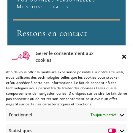
Mentions légales
Restons en contact
Gérer le consentement aux
cookies
Afin de vous offrir la meilleure expérience possible sur notre site web,
nous utilisons des technologies telles que les cookies pour stocker
et/ou accéder à certaines informations. Le fait de consentir à ces
technologies nous permettra de traiter des données telles que le
Si vous souhaitez être informés
comportement de navigation ou les ID uniques sur ce site. Le fait de ne
des nouveautés et évènements
pas consentir ou de retirer son consentement peut avoir un effet
que nous organisons
négatif sur certaines caractéristiques et fonctions.
(vernissage, soirée spéciale…),
Fonctionnel
Toujours activé
abonnez-vous à notre
newsletter et/ou à la réception
Statistiques
de nos MMS.