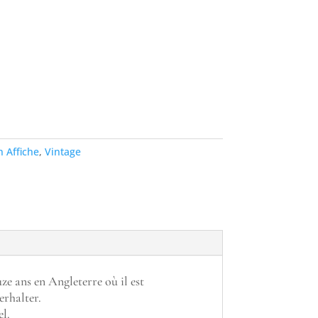
 Affiche
,
Vintage
e ans en Angleterre où il est
erhalter.
el.