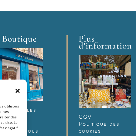
 Boutique
Plus
d’information
us utilisons
 rue Charles
taines
udelaire
CGV
raiter des
e site. Le
12 Paris
Politique des
fet négatif
ntactez-nous
cookies