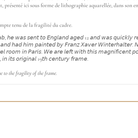
ait, présenté ici sous forme de lithographie aquarellée, dans son
pte tenu de la fragilité du cadre.
𝘫𝘢𝘣, 𝘩𝘦 𝘸𝘢𝘴 𝘴𝘦𝘯𝘵 𝘵𝘰 𝘌𝘯𝘨𝘭𝘢𝘯𝘥 𝘢𝘨𝘦𝘥 12 𝘢𝘯𝘥 𝘸𝘢𝘴 𝘲𝘶𝘪𝘤𝘬𝘭𝘺 𝘳
 𝘢𝘯𝘥 𝘩𝘢𝘥 𝘩𝘪𝘮 𝘱𝘢𝘪𝘯𝘵𝘦𝘥 𝘣𝘺 𝘍𝘳𝘢𝘯𝘻 𝘟𝘢𝘷𝘦𝘳 𝘞𝘪𝘯𝘵𝘦𝘳𝘩𝘢𝘭𝘵𝘦𝘳. 
𝘦𝘭 𝘳𝘰𝘰𝘮 𝘪𝘯 𝘗𝘢𝘳𝘪𝘴. 𝘞𝘦 𝘢𝘳𝘦 𝘭𝘦𝘧𝘵 𝘸𝘪𝘵𝘩 𝘵𝘩𝘪𝘴 𝘮𝘢𝘨𝘯𝘪𝘧𝘪𝘤𝘦𝘯𝘵 𝘱𝘰
 𝘪𝘯 𝘪𝘵𝘴 𝘰𝘳𝘪𝘨𝘪𝘯𝘢𝘭 19𝘵𝘩 𝘤𝘦𝘯𝘵𝘶𝘳𝘺 𝘧𝘳𝘢𝘮𝘦.
 to the fragility of the frame.