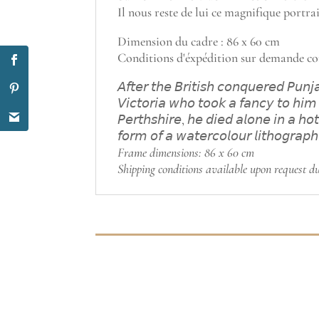
Il nous reste de lui ce magnifique portr
Dimension du cadre : 86 x 60 cm
Conditions d'éxpédition sur demande com
𝘈𝘧𝘵𝘦𝘳 𝘵𝘩𝘦 𝘉𝘳𝘪𝘵𝘪𝘴𝘩 𝘤𝘰𝘯𝘲𝘶𝘦𝘳𝘦𝘥 𝘗𝘶𝘯
𝘝𝘪𝘤𝘵𝘰𝘳𝘪𝘢 𝘸𝘩𝘰 𝘵𝘰𝘰𝘬 𝘢 𝘧𝘢𝘯𝘤𝘺 𝘵𝘰 𝘩𝘪
𝘗𝘦𝘳𝘵𝘩𝘴𝘩𝘪𝘳𝘦, 𝘩𝘦 𝘥𝘪𝘦𝘥 𝘢𝘭𝘰𝘯𝘦 𝘪𝘯 𝘢 𝘩𝘰𝘵
𝘧𝘰𝘳𝘮 𝘰𝘧 𝘢 𝘸𝘢𝘵𝘦𝘳𝘤𝘰𝘭𝘰𝘶𝘳 𝘭𝘪𝘵𝘩𝘰𝘨𝘳𝘢𝘱𝘩,
Frame dimensions: 86 x 60 cm
Shipping conditions available upon request due