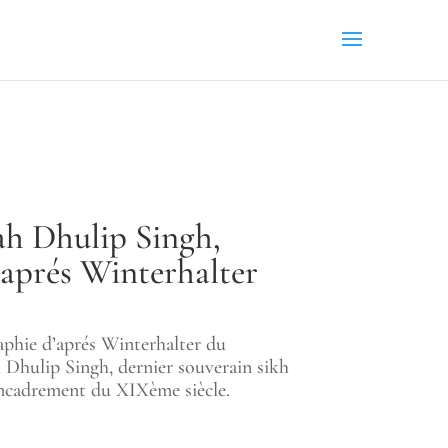
h Dhulip Singh,
’aprés Winterhalter
raphie d’aprés Winterhalter du
Dhulip Singh, dernier souverain sikh
encadrement du XIXème siècle.