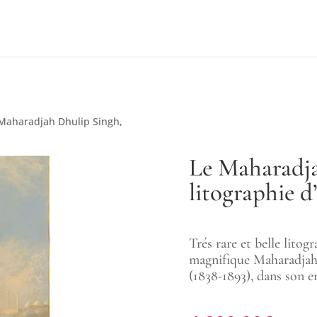
 Maharadjah Dhulip Singh,
Le Maharadja
litographie d
Trés rare et belle litog
magnifique Maharadjah 
(1838-1893), dans son 