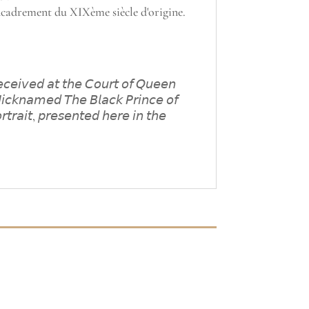
 encadrement du XIXème siècle d'origine.
𝘦𝘤𝘦𝘪𝘷𝘦𝘥 𝘢𝘵 𝘵𝘩𝘦 𝘊𝘰𝘶𝘳𝘵 𝘰𝘧 𝘘𝘶𝘦𝘦𝘯
𝘪𝘤𝘬𝘯𝘢𝘮𝘦𝘥 𝘛𝘩𝘦 𝘉𝘭𝘢𝘤𝘬 𝘗𝘳𝘪𝘯𝘤𝘦 𝘰𝘧
𝘳𝘵𝘳𝘢𝘪𝘵, 𝘱𝘳𝘦𝘴𝘦𝘯𝘵𝘦𝘥 𝘩𝘦𝘳𝘦 𝘪𝘯 𝘵𝘩𝘦