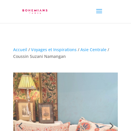
Accueil
/
Voyages et Inspirations
/
Asie Centrale
/
Coussin Suzani Namangan