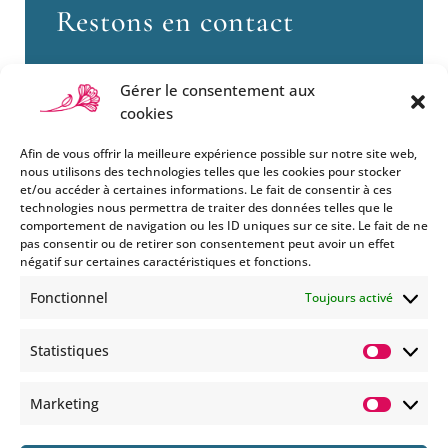
Restons en contact
Gérer le consentement aux
cookies
Afin de vous offrir la meilleure expérience possible sur notre site web,
nous utilisons des technologies telles que les cookies pour stocker
et/ou accéder à certaines informations. Le fait de consentir à ces
technologies nous permettra de traiter des données telles que le
Si vous souhaitez être informés
comportement de navigation ou les ID uniques sur ce site. Le fait de ne
des nouveautés et évènements
pas consentir ou de retirer son consentement peut avoir un effet
que nous organisons
négatif sur certaines caractéristiques et fonctions.
(vernissage, soirée spéciale…),
Fonctionnel
Toujours activé
abonnez-vous à notre
newsletter et/ou à la réception
Statistiques
de nos MMS.
Statisti
En savoir plus
Marketing
Marketi