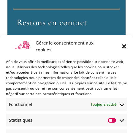
Restons en contact
Gérer le consentement aux
cookies
Afin de vous offrir la meilleure expérience possible sur notre site web,
nous utilisons des technologies telles que les cookies pour stocker
et/ou accéder à certaines informations. Le fait de consentir à ces
technologies nous permettra de traiter des données telles que le
Si vous souhaitez être informés
comportement de navigation ou les ID uniques sur ce site. Le fait de ne
des nouveautés et évènements
pas consentir ou de retirer son consentement peut avoir un effet
que nous organisons
négatif sur certaines caractéristiques et fonctions.
(vernissage, soirée spéciale…),
Fonctionnel
Toujours activé
abonnez-vous à notre
newsletter et/ou à la réception
Statistiques
de nos MMS.
Statisti