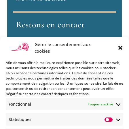
Restons en contact
Gérer le consentement aux
cookies
Afin de vous offrir la meilleure expérience possible sur notre site web,
nous utilisons des technologies telles que les cookies pour stocker
et/ou accéder à certaines informations. Le fait de consentir à ces
technologies nous permettra de traiter des données telles que le
Si vous souhaitez être informés
comportement de navigation ou les ID uniques sur ce site. Le fait de ne
des nouveautés et évènements
pas consentir ou de retirer son consentement peut avoir un effet
que nous organisons
négatif sur certaines caractéristiques et fonctions.
(vernissage, soirée spéciale…),
Fonctionnel
Toujours activé
abonnez-vous à notre
newsletter et/ou à la réception
Statistiques
de nos MMS.
Statisti