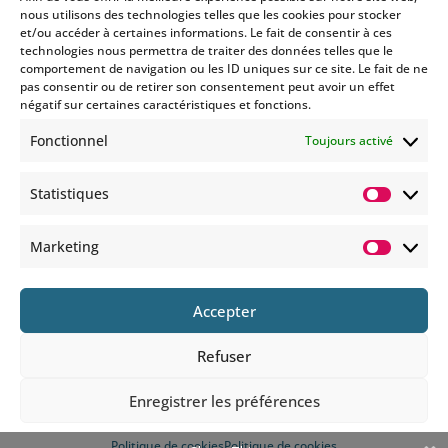
nous utilisons des technologies telles que les cookies pour stocker
et/ou accéder à certaines informations. Le fait de consentir à ces
technologies nous permettra de traiter des données telles que le
Si vous souhaitez être informés
comportement de navigation ou les ID uniques sur ce site. Le fait de ne
des nouveautés et évènements
pas consentir ou de retirer son consentement peut avoir un effet
que nous organisons
négatif sur certaines caractéristiques et fonctions.
(vernissage, soirée spéciale…),
Fonctionnel
Toujours activé
abonnez-vous à notre
newsletter et/ou à la réception
Statistiques
de nos MMS.
Statisti
En savoir plus
Marketing
Marketi
Accepter
Refuser
© 2025 COPYRIGHT BOHEMIANS PARIS
Enregistrer les préférences
Politique de cookies
Politique de cookies