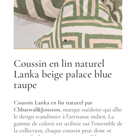
Coussin en lin naturel
Lanka beige palace blue
taupe
Coussin Lanka en lin naturel par
Chhatwal&Jonsson
, marque suédoise qui allie
le design scandinave à l’artisanat indien. La
gamme de coloris est utilisée sur l’ensemble de
la collection, chaque coussin peut donc se