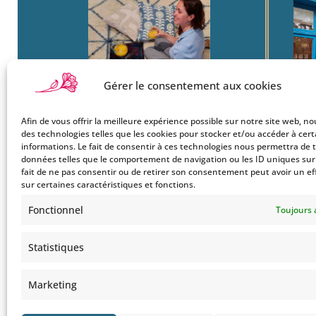
Gérer le consentement aux cookies
Afin de vous offrir la meilleure expérience possible sur notre site web, no
Boutique
22
des technologies telles que les cookies pour stocker et/ou accéder à cer
Mon Compte
Ba
informations. Le fait de consentir à ces technologies nous permettra de t
données telles que le comportement de navigation ou les ID uniques sur c
Le Style Bohemians
750
fait de ne pas consentir ou de retirer son consentement peut avoir un ef
Co
sur certaines caractéristiques et fonctions.
Tel
Fonctionnel
Toujours 
Statistiques
Marketing