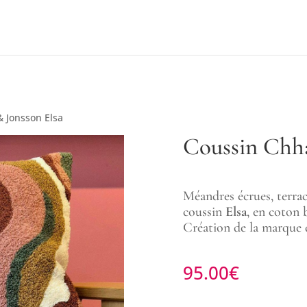
& Jonsson Elsa
Coussin Chha
Méandres écrues, terrac
coussin
Elsa
, en coton 
Création de la marque 
95.00
€