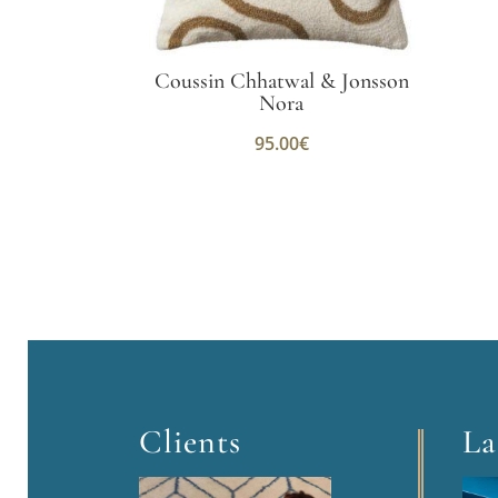
Coussin Chhatwal & Jonsson
Nora
95.00
€
Clients
La