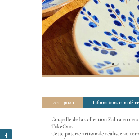
Description
Informations compléme
Coupelle de la collection Zahra en cér
TakeCaire.
Cette poterie artisanale réalisée au tour