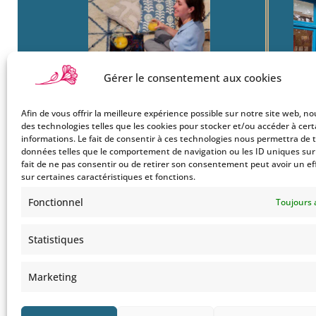
Gérer le consentement aux cookies
Afin de vous offrir la meilleure expérience possible sur notre site web, no
Boutique
22
des technologies telles que les cookies pour stocker et/ou accéder à cer
Mon Compte
informations. Le fait de consentir à ces technologies nous permettra de t
Ba
données telles que le comportement de navigation ou les ID uniques sur c
Le Style Bohemians
750
fait de ne pas consentir ou de retirer son consentement peut avoir un ef
Co
sur certaines caractéristiques et fonctions.
Tel
Fonctionnel
Toujours 
Statistiques
Marketing