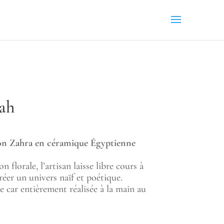
ah
ion Zahra en céramique Égyptienne
n florale, l’artisan laisse libre cours à
éer un univers naïf et poétique.
 car entièrement réalisée à la main au