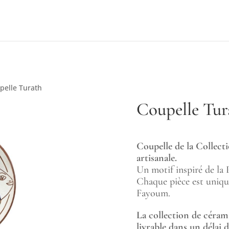
pelle Turath
Coupelle Tur
Coupelle de la Collec
artisanale.
Un motif inspiré de la 
Chaque pièce est unique
Fayoum.
La collection de céra
livrable dans un délai d