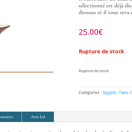
sélectionné est déjà dis
dessous et il vous ser
25.00
€
Rupture de stock
Rupture de stock
Catégories :
Egypte
,
Take C
ntaires
Avis (0)