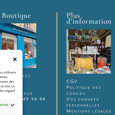
 Boutique
Plus
d’information
us utilisons
 rue Charles
taines
raiter des
udelaire
CGV
e site. Le
12 Paris
Politique des
fet négatif
ntactez-nous
cookies
 : 06 60 49 94 94
Vos données
activé
personnelles
Mentions légales