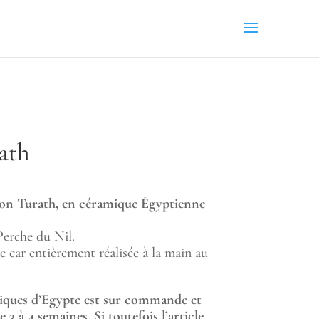
ath
tion Turath, en céramique Égyptienne
Perche du Nil.
 car entièrement réalisée à la main au
miques d’Egypte est sur commande et
e 3 à 4 semaines. Si toutefois l’article