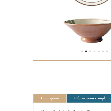
Description
Informations compléme