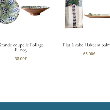
rande coupelle Foliage
Plat à cake Hakeem palm
FL003
65.00
€
38.00
€