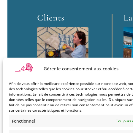
Clients
La
Gérer le consentement aux cookies
Afin de vous offrir la meilleure expérience possible sur notre site web, no
Boutique
22
des technologies telles que les cookies pour stocker et/ou accéder à cer
Mon Compte
informations. Le fait de consentir à ces technologies nous permettra de t
Ba
données telles que le comportement de navigation ou les ID uniques sur c
Le Style Bohemians
750
fait de ne pas consentir ou de retirer son consentement peut avoir un ef
Co
sur certaines caractéristiques et fonctions.
Tel
Fonctionnel
Toujours 