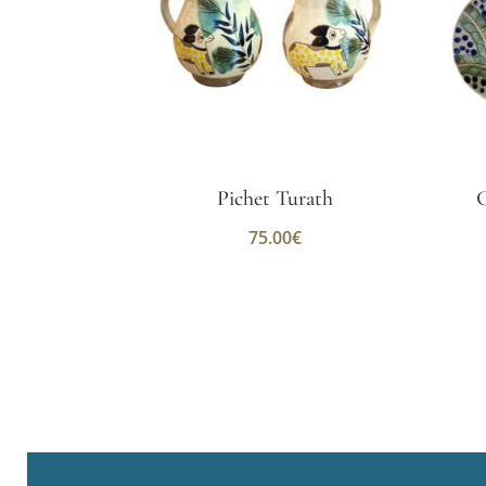
Pichet Turath
G
75.00
€