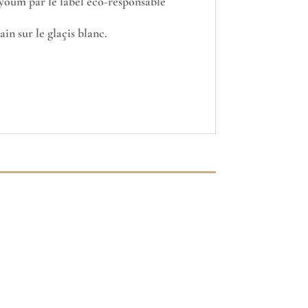
ayoum par le label éco-responsable
ain sur le glaçis blanc.