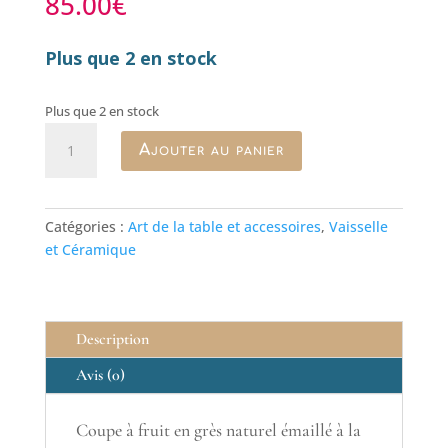
85.00
€
Plus que 2 en stock
Plus que 2 en stock
quantité
Ajouter au panier
de
Coupe
à
fruit
Catégories :
Art de la table et accessoires
,
Vaisselle
Malaga
et Céramique
Description
Avis (0)
Coupe à fruit en grès naturel émaillé à la