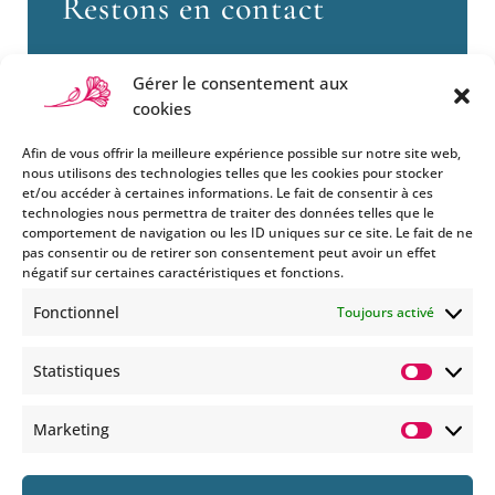
Restons en contact
Gérer le consentement aux
cookies
Afin de vous offrir la meilleure expérience possible sur notre site web,
nous utilisons des technologies telles que les cookies pour stocker
et/ou accéder à certaines informations. Le fait de consentir à ces
technologies nous permettra de traiter des données telles que le
Si vous souhaitez être informés
comportement de navigation ou les ID uniques sur ce site. Le fait de ne
des nouveautés et évènements
pas consentir ou de retirer son consentement peut avoir un effet
que nous organisons
négatif sur certaines caractéristiques et fonctions.
(vernissage, soirée spéciale…),
Fonctionnel
Toujours activé
abonnez-vous à notre
newsletter et/ou à la réception
Statistiques
de nos MMS.
Statisti
En savoir plus
Marketing
Marketi