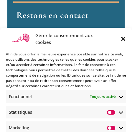
Restons en contact
Gérer le consentement aux
cookies
Afin de vous offrir la meilleure expérience possible sur notre site web,
nous utilisons des technologies telles que les cookies pour stocker
et/ou accéder à certaines informations. Le fait de consentir à ces
technologies nous permettra de traiter des données telles que le
Si vous souhaitez être informés
comportement de navigation ou les ID uniques sur ce site. Le fait de ne
des nouveautés et évènements
pas consentir ou de retirer son consentement peut avoir un effet
que nous organisons
négatif sur certaines caractéristiques et fonctions.
(vernissage, soirée spéciale…),
Fonctionnel
Toujours activé
abonnez-vous à notre
newsletter et/ou à la réception
Statistiques
de nos MMS.
Statisti
En savoir plus
Marketing
Marketi