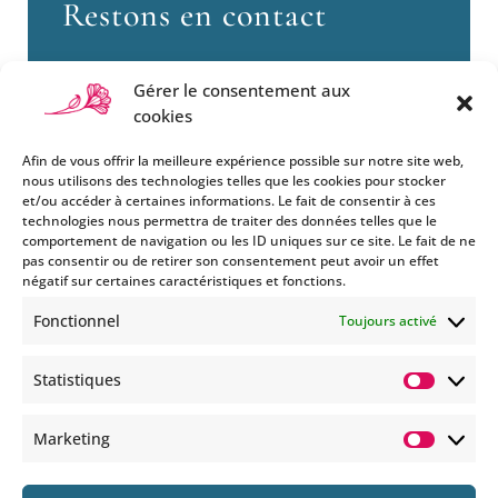
Restons en contact
Gérer le consentement aux
cookies
Afin de vous offrir la meilleure expérience possible sur notre site web,
nous utilisons des technologies telles que les cookies pour stocker
et/ou accéder à certaines informations. Le fait de consentir à ces
technologies nous permettra de traiter des données telles que le
Si vous souhaitez être informés
comportement de navigation ou les ID uniques sur ce site. Le fait de ne
des nouveautés et évènements
pas consentir ou de retirer son consentement peut avoir un effet
que nous organisons
négatif sur certaines caractéristiques et fonctions.
(vernissage, soirée spéciale…),
Fonctionnel
Toujours activé
abonnez-vous à notre
newsletter et/ou à la réception
Statistiques
de nos MMS.
Statisti
En savoir plus
Marketing
Marketi