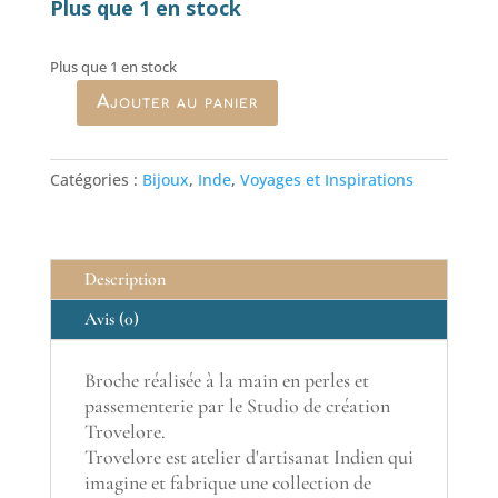
Plus que 1 en stock
Plus que 1 en stock
Ajouter au panier
quantité
de
Broche
Catégories :
Bijoux
,
Inde
,
Voyages et Inspirations
Trovelore
cœur
fleuri
Description
Avis (0)
Broche réalisée à la main en perles et
passementerie par le Studio de création
Trovelore.
Trovelore est atelier d'artisanat Indien qui
imagine et fabrique une collection de