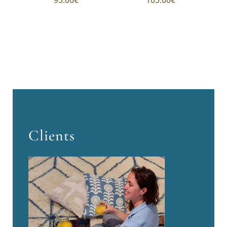
95.00
€
105.00
€
Clients