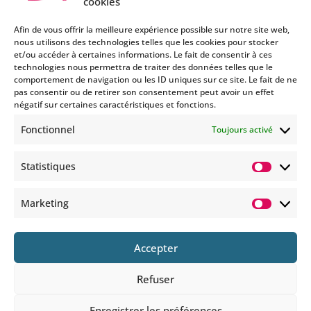
cookies
Afin de vous offrir la meilleure expérience possible sur notre site web,
nous utilisons des technologies telles que les cookies pour stocker
et/ou accéder à certaines informations. Le fait de consentir à ces
technologies nous permettra de traiter des données telles que le
Si vous souhaitez être informés
comportement de navigation ou les ID uniques sur ce site. Le fait de ne
des nouveautés et évènements
pas consentir ou de retirer son consentement peut avoir un effet
que nous organisons
négatif sur certaines caractéristiques et fonctions.
(vernissage, soirée spéciale…),
Fonctionnel
Toujours activé
abonnez-vous à notre
newsletter et/ou à la réception
Statistiques
de nos MMS.
Statisti
En savoir plus
Marketing
Marketi
Accepter
Refuser
© 2025 COPYRIGHT BOHEMIANS PARIS
Enregistrer les préférences