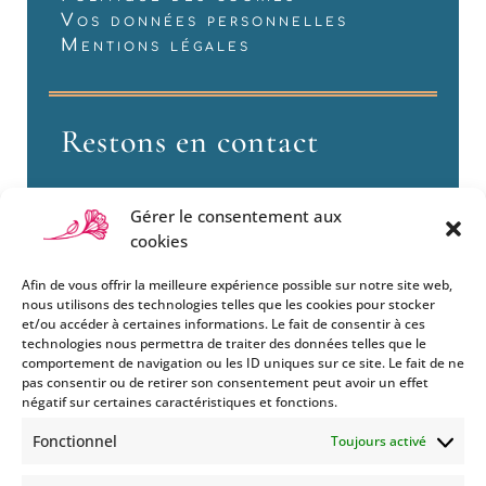
Vos données personnelles
Mentions légales
Restons en contact
Gérer le consentement aux
cookies
Afin de vous offrir la meilleure expérience possible sur notre site web,
nous utilisons des technologies telles que les cookies pour stocker
et/ou accéder à certaines informations. Le fait de consentir à ces
technologies nous permettra de traiter des données telles que le
Si vous souhaitez être informés
comportement de navigation ou les ID uniques sur ce site. Le fait de ne
des nouveautés et évènements
pas consentir ou de retirer son consentement peut avoir un effet
que nous organisons
négatif sur certaines caractéristiques et fonctions.
(vernissage, soirée spéciale…),
Fonctionnel
Toujours activé
abonnez-vous à notre
newsletter et/ou à la réception