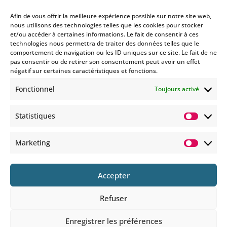
Afin de vous offrir la meilleure expérience possible sur notre site web,
nous utilisons des technologies telles que les cookies pour stocker
et/ou accéder à certaines informations. Le fait de consentir à ces
technologies nous permettra de traiter des données telles que le
Si vous souhaitez être informés
comportement de navigation ou les ID uniques sur ce site. Le fait de ne
des nouveautés et évènements
pas consentir ou de retirer son consentement peut avoir un effet
que nous organisons
négatif sur certaines caractéristiques et fonctions.
(vernissage, soirée spéciale…),
Fonctionnel
Toujours activé
abonnez-vous à notre
newsletter et/ou à la réception
Statistiques
de nos MMS.
Statisti
En savoir plus
Marketing
Marketi
Accepter
Refuser
© 2025 COPYRIGHT BOHEMIANS PARIS
Enregistrer les préférences