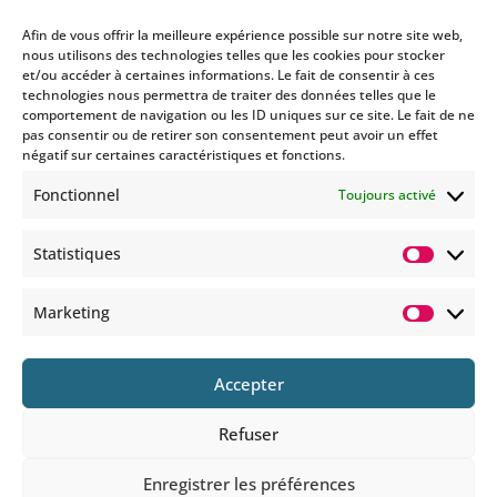
Afin de vous offrir la meilleure expérience possible sur notre site web,
nous utilisons des technologies telles que les cookies pour stocker
et/ou accéder à certaines informations. Le fait de consentir à ces
technologies nous permettra de traiter des données telles que le
Si vous souhaitez être informés
comportement de navigation ou les ID uniques sur ce site. Le fait de ne
des nouveautés et évènements
pas consentir ou de retirer son consentement peut avoir un effet
que nous organisons
négatif sur certaines caractéristiques et fonctions.
(vernissage, soirée spéciale…),
Fonctionnel
Toujours activé
abonnez-vous à notre
newsletter et/ou à la réception
Statistiques
de nos MMS.
Statisti
En savoir plus
Marketing
Marketi
Accepter
Refuser
© 2025 COPYRIGHT BOHEMIANS PARIS
Enregistrer les préférences