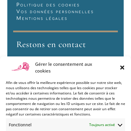
Politique des cookies
Vos données personnelles
Mentions légales
Restons en contact
Gérer le consentement aux
cookies
Afin de vous offrir la meilleure expérience possible sur notre site web,
nous utilisons des technologies telles que les cookies pour stocker
et/ou accéder à certaines informations. Le fait de consentir à ces
technologies nous permettra de traiter des données telles que le
Si vous souhaitez être informés
comportement de navigation ou les ID uniques sur ce site. Le fait de ne
des nouveautés et évènements
pas consentir ou de retirer son consentement peut avoir un effet
que nous organisons
négatif sur certaines caractéristiques et fonctions.
(vernissage, soirée spéciale…),
Fonctionnel
Toujours activé
abonnez-vous à notre