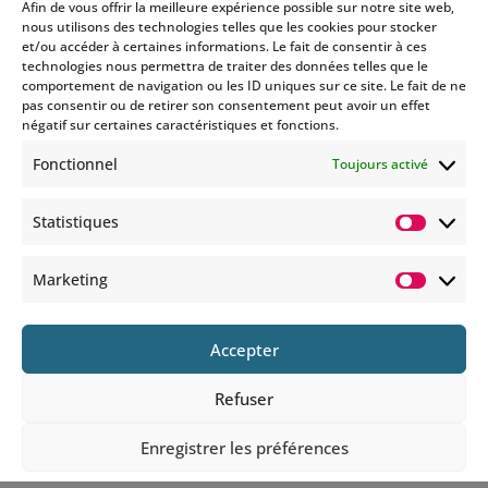
Afin de vous offrir la meilleure expérience possible sur notre site web,
nous utilisons des technologies telles que les cookies pour stocker
et/ou accéder à certaines informations. Le fait de consentir à ces
technologies nous permettra de traiter des données telles que le
Si vous souhaitez être informés
comportement de navigation ou les ID uniques sur ce site. Le fait de ne
des nouveautés et évènements
pas consentir ou de retirer son consentement peut avoir un effet
que nous organisons
négatif sur certaines caractéristiques et fonctions.
(vernissage, soirée spéciale…),
Fonctionnel
Toujours activé
abonnez-vous à notre
newsletter et/ou à la réception
Statistiques
de nos MMS.
Statisti
En savoir plus
Marketing
Marketi
Accepter
Refuser
© 2025 COPYRIGHT BOHEMIANS PARIS
Enregistrer les préférences